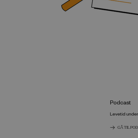
Podcast
Levetid unde
GÅ TIL PO