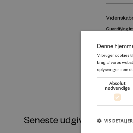
Videnskabel
Quantifying i
expectancy lo
Denne hjemme
GÅ TIL IN
Vi bruger cookies ti
brug af vores webs
oplysninger, som du 
Absolut
nødvendige
Seneste udgivelser inde
VIS DETALJER