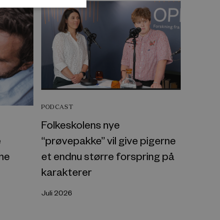
PODCAST
Folkeskolens nye
“prøvepakke” vil give pigerne
e
et endnu større forspring på
one
karakterer
Juli 2026