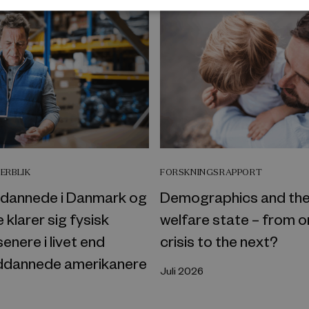
ERBLIK
FORSKNINGSRAPPORT
dannede i Danmark og
Demographics and th
 klarer sig fysisk
welfare state – from 
enere i livet end
crisis to the next?
ddannede amerikanere
Juli 2026