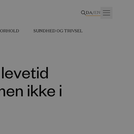
DA
/
EN
 FORHOLD
SUNDHED OG TRIVSEL
levetid
men ikke i