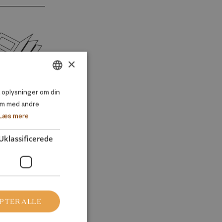
×
DANISH
så oplysninger om din
em med andre
ENGLISH
Læs mere
Uklassificerede
PTER ALLE