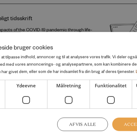
igt tidsskrift
mpacts of the COVID-19 pandemic through life-
sses: a population-level study of 29 countries
side bruger cookies
TERNATIONAL JOURNAL OF EPIDEMIOLOGY
l at tilpasse indhold, annoncer og til at analysere vores trafik. Vi deler og
ted med vores annoncerings- og analysepartnere, som kan kombinere d
har givet dem, eller som de har indsamlet fra din brug af deres tjenester.
Ydeevne
Målretning
Funktionalitet
nfor samme velfærdsemne
AFVIS ALLE
ACCE