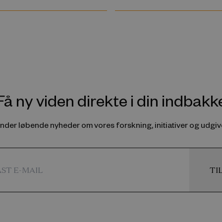
Få ny viden direkte i din indbakk
ender løbende nyheder om vores forskning, initiativer og udgive
TI