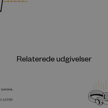
Relaterede udgivelser
r corona
DCASTEN