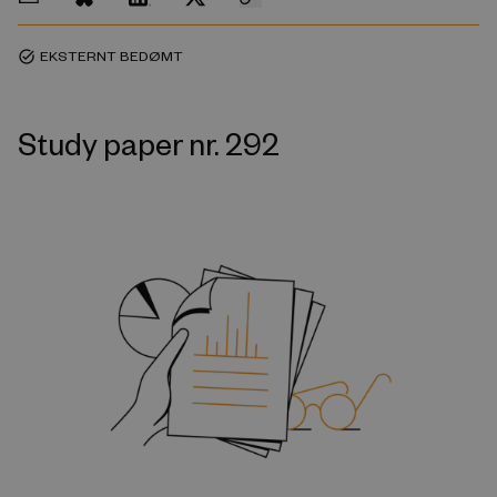
EKSTERNT BEDØMT
task_alt
Study paper nr. 292