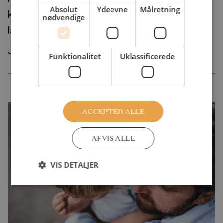
Absolut
Ydeevne
Målretning
klarer sig fysisk bedre senere i livet end
nødvendige
langtuddannede amerikanere
Juli 2026
Funktionalitet
Uklassificerede
ACCEPTER ALLE
AFVIS ALLE
VIS DETALJER