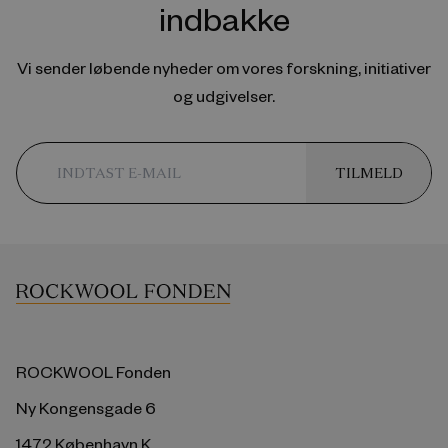
indbakke
Vi sender løbende nyheder om vores forskning, initiativer
og udgivelser.
TILMELD
ROCKWOOL Fonden
Ny Kongensgade 6
1472 København K