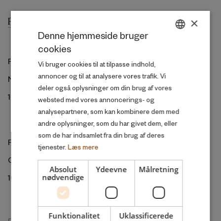
×
Denne hjemmeside bruger
cookies
DANISH
ROCKWOOL Fonden
Vi bruger cookies til at tilpasse indhold,
ENGLISH
annoncer og til at analysere vores trafik. Vi
Ny Kongensgade 6
deler også oplysninger om din brug af vores
1472 København K
websted med vores annoncerings- og
analysepartnere, som kan kombinere dem med
andre oplysninger, som du har givet dem, eller
som de har indsamlet fra din brug af deres
ROCKWOOL Foundation Berlin
tjenester.
Læs mere
Gormannstrasse 22
Absolut
Ydeevne
Målretning
10119 Berlin
nødvendige
Funktionalitet
Uklassificerede
Forskningsenheden