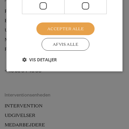
FORSKNING
EKSTERN BEDØMMELSE
ACCEPTER ALLE
UDGIVELSER
MEDARBEJDERE
AFVIS ALLE
ROCKWOOL FONDEN BERLIN
VIS DETALJER
+45 33 34 48 00
Interventionsenheden
INTERVENTION
UDGIVELSER
MEDARBEJDERE