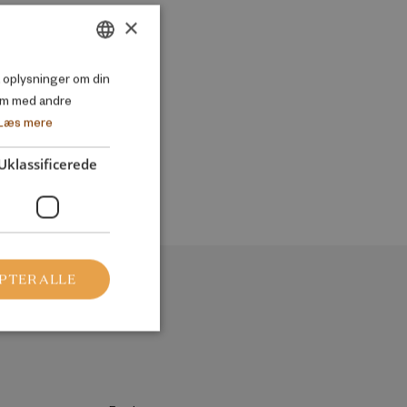
×
DANISH
så oplysninger om din
em med andre
ENGLISH
Læs mere
Uklassificerede
PTER ALLE