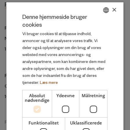
×
Denne hjemmeside bruger
cookies
DANISH
ROCKWOOL Fonden
Vi bruger cookies til at tilpasse indhold,
ENGLISH
Ny Kongensgade 6
annoncer og til at analysere vores trafik. Vi
deler også oplysninger om din brug af vores
1472 København K
websted med vores annoncerings- og
analysepartnere, som kan kombinere dem med
andre oplysninger, som du har givet dem, eller
ROCKWOOL Foundation Berlin
som de har indsamlet fra din brug af deres
tjenester.
Læs mere
Gormannstrasse 22
Absolut
Ydeevne
Målretning
10119 Berlin
nødvendige
Forskningsenheden
Funktionalitet
Uklassificerede