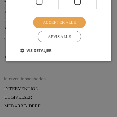
FORSKNING
EKSTERN BEDØMMELSE
UDGIVELSER
ACCEPTER ALLE
MEDARBEJDERE
AFVIS ALLE
ROCKWOOL FONDEN BERLIN
VIS DETALJER
+45 33 34 48 00
Interventionsenheden
INTERVENTION
UDGIVELSER
MEDARBEJDERE