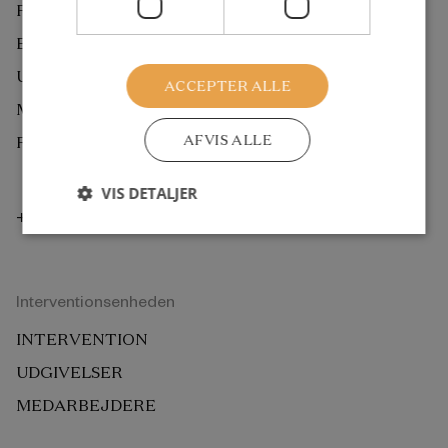
FORSKNING
EKSTERN BEDØMMELSE
UDGIVELSER
ACCEPTER ALLE
MEDARBEJDERE
AFVIS ALLE
ROCKWOOL FONDEN BERLIN
VIS DETALJER
+45 33 34 48 00
Interventionsenheden
INTERVENTION
UDGIVELSER
MEDARBEJDERE