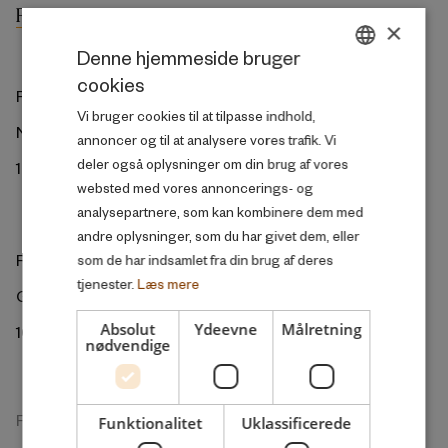
×
Denne hjemmeside bruger
cookies
DANISH
ROCKWOOL Fonden
Vi bruger cookies til at tilpasse indhold,
ENGLISH
Ny Kongensgade 6
annoncer og til at analysere vores trafik. Vi
deler også oplysninger om din brug af vores
1472 København K
websted med vores annoncerings- og
analysepartnere, som kan kombinere dem med
andre oplysninger, som du har givet dem, eller
ROCKWOOL Foundation Berlin
som de har indsamlet fra din brug af deres
tjenester.
Læs mere
Gormannstrasse 22
Absolut
Ydeevne
Målretning
10119 Berlin
nødvendige
Forskningsenheden
Funktionalitet
Uklassificerede