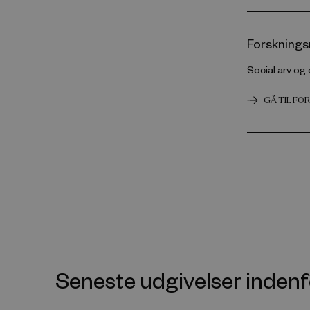
Forsknings
Social arv og 
GÅ TIL F
Seneste udgivelser inde