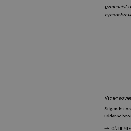
gymnasiale u
nyhedsbrevet
Vidensover
Stigende soci
uddannelsesu
GÅ TIL VI