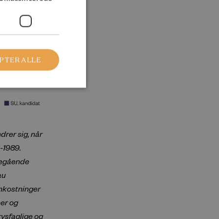
PTER ALLE
rer sig, når
-1989.
eregående
au
omkostninger
er og
rvsfaglige og