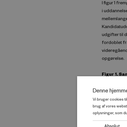
I figur 1 fr
i uddannelse
mellemlange
Kandidatudd
udgifter ti
fordoblet fr
videregåend
opgørelse.
Figur 1. 
forældres
Denne hjemme
Vi bruger cookies ti
brug af vores webs
oplysninger, som du 
Absolut