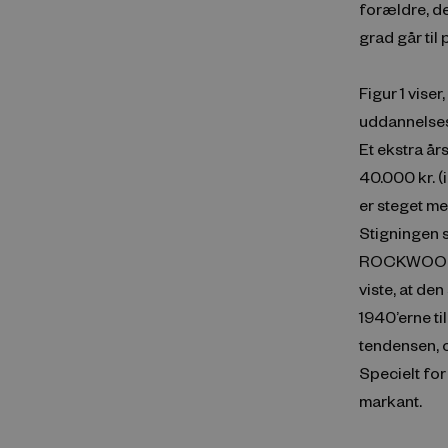
forældre, de
grad går ti
Figur 1 vise
uddannelses
Et ekstra år
40.000 kr. 
er steget me
Stigningen s
ROCKWOOL Fo
viste, at de
1940’erne ti
tendensen, 
Specielt for
markant.