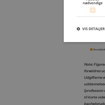
nødvendige
VIS DETALJER
Note: Figure
forældres u
Udgifterne e
uddannelser
(profession 
til korte v
bachelorudda