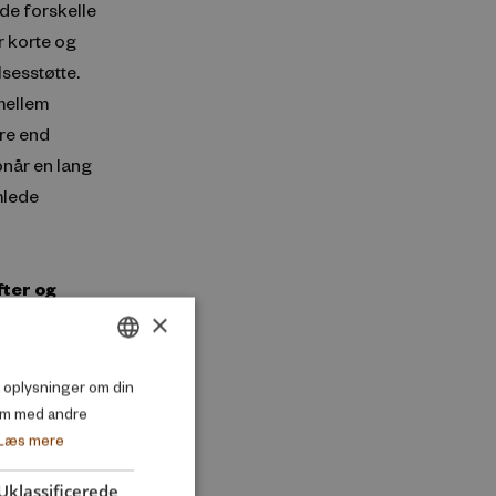
nde forskelle
r korte og
sesstøtte.
mellem
re end
pnår en lang
mlede
ter og
×
DANISH
så oplysninger om din
em med andre
ENGLISH
Læs mere
Uklassificerede