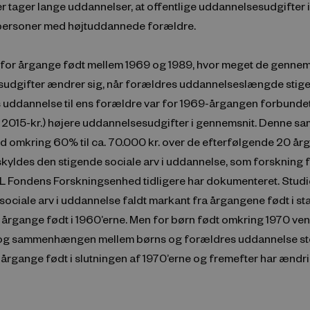
r tager lange uddannelser, at offentlige uddannelsesudgifter 
l personer med højtuddannede forældre.
r, for årgange født mellem 1969 og 1989, hvor meget de gennem
udgifter ændrer sig, når forældres uddannelseslængde stiger
s uddannelse til ens forældre var for 1969-årgangen forbunde
(i 2015-kr.) højere uddannelsesudgifter i gennemsnit. Denne
d omkring 60% til ca. 70.000 kr. over de efterfølgende 20 år
kyldes den stigende sociale arv i uddannelse, som forskning 
ndens Forskningsenhed tidligere har dokumenteret. Studie
n sociale arv i uddannelse faldt markant fra årgangene født i st
l årgange født i 1960’erne. Men for børn født omkring 1970 ve
og sammenhængen mellem børns og forældres uddannelse ste
 årgange født i slutningen af 1970’erne og fremefter har ænd