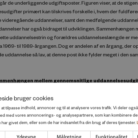
emgår de underliggende udgiftsposter. Figuren viser, at de stige
sudgifter primært kan tilskrives forskelle i, hvem der fuldføre
 videregående uddannelser, samt den medfølgende uddannel
annelser har også bidraget til udviklingen. Sammenhængen 
l dette uddannelsestrin og forældres uddannelseslængde er me
a 1969- til 1989-årgangen. Dog er andelen af en årgang, der o
e uddannelse så lav, at denne post ikke fylder meget i den sa
Sammenhængen mellem gennemsnitlige uddannelsesudgif
 uddannelseslængde
side bruger cookies
l at tilpasse indhold, annoncer og til at analysere vores trafik. Vi deler og
ted med vores annoncerings- og analysepartnere, som kan kombinere d
har givet dem, eller som de har indsamlet fra din brug af deres tjenester.
Ydeevne
Målretning
Funktionalitet