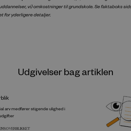
ddannelser, vi) omkostninger til grundskole. Se faktaboks sids
 for yderligere detaljer.
Udgivelser bag artiklen
blik
al arv medfører stigende ulighed i
dgifter
DENSOVERBLIKKET