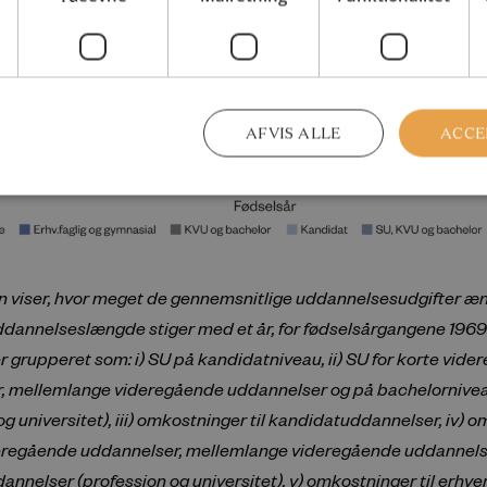
AFVIS ALLE
ACCE
n viser, hvor meget de gennemsnitlige uddannelsesudgifter ænd
ddannelseslængde stiger med et år, for fødselsårgangene 1969
r grupperet som: i) SU på kandidatniveau, ii) SU for korte vid
, mellemlange videregående uddannelser og på bachelornive
og universitet), iii) omkostninger til kandidatuddannelser, iv) 
ideregående uddannelser, mellemlange videregående uddannels
nnelser (profession og universitet), v) omkostninger til erhve