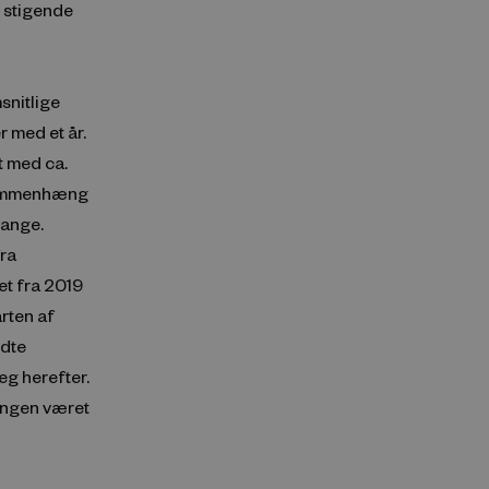
i stigende
snitlige
 med et år.
t med ca.
 sammenhæng
gange.
fra
t fra 2019
arten af
ndte
g herefter.
ringen været