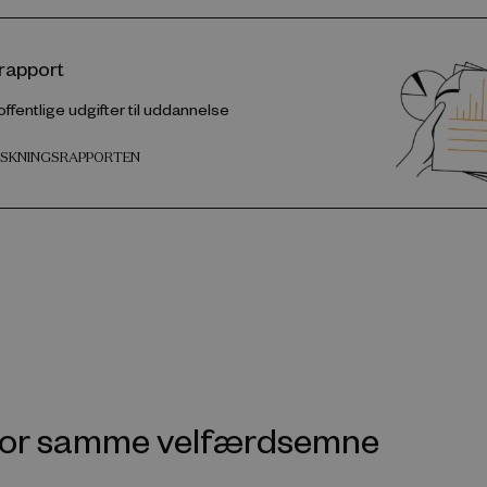
rapport
offentlige udgifter til uddannelse
ORSKNINGSRAPPORTEN
nfor samme velfærdsemne