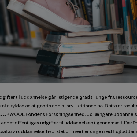
dgifter til uddannelse går i stigende grad til unge fra ressour
lket skyldes en stigende social arv i uddannelse. Dette er resultat
 ROCKWOOL Fondens Forskningsenhed. Jo længere uddannelse
 er det offentliges udgifter til uddannelsen i gennemsnit. Der
cial arv i uddannelse, hvor det primært er unge med højtudda