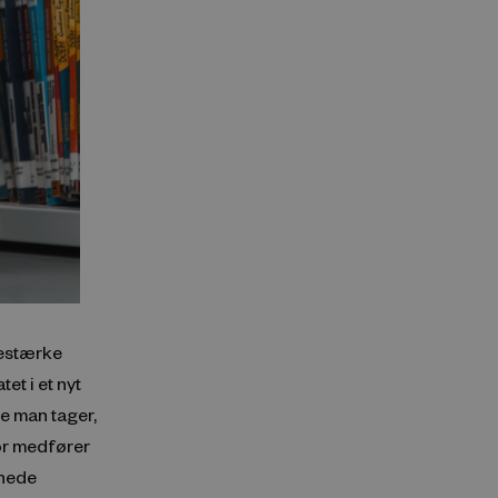
cestærke
et i et nyt
 man tager,
for medfører
nnede