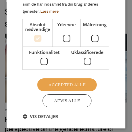
som de har indsamlet fra din brug af deres
Seneste udgivelser indenfor
tjenester.
Læs mere
samme velfærdsemne
Absolut
Ydeevne
Målretning
nødvendige
Funktionalitet
Uklassificerede
ACCEPTER ALLE
AFVIS ALLE
FORSKNINGSRAPPORT
VIS DETALJER
His and/or hers? A cross-national
perspective on the gendered nature of