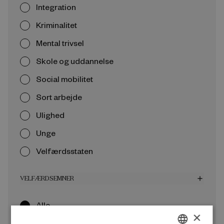
Integration
Kriminalitet
Mental trivsel
Skole og uddannelse
Social mobilitet
Sort arbejde
Ulighed
Unge
Velfærdsstaten
VELFÆRDSEMNER
add
Alle
×
Arbejdsmarked og beskæftigelse