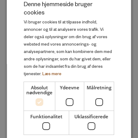
Denne hjemmeside bruger
Familie og sociale forhold
cookies
DANISH
Produktivitet og velstand
Vi bruger cookies til at tilpasse indhold,
ENGLISH
annoncer og til at analysere vores trafik. Vi
Skole og uddannelse
deler også oplysninger om din brug af vores
Sundhed og trivsel
websted med vores annoncerings- og
analysepartnere, som kan kombinere dem med
andre oplysninger, som du har givet dem, eller
UDGIVELSESÅR
add
som de har indsamlet fra din brug af deres
tjenester.
Læs mere
Alle
Absolut
Ydeevne
Målretning
2026
nødvendige
2025
2024
Funktionalitet
Uklassificerede
2023
2022