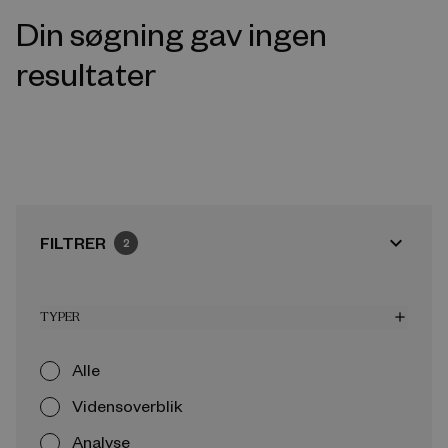
Din søgning gav ingen
resultater
expand_more
FILTRER
2
TYPER
add
Alle
Vidensoverblik
Analyse