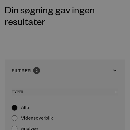
Din søgning gav ingen
resultater
expand_more
FILTRER
2
TYPER
add
Alle
Vidensoverblik
Analyse