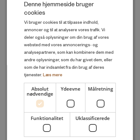
Denne hjemmeside bruger
Familie og sociale forhold
cookies
DANISH
Produktivitet og velstand
Vi bruger cookies til at tilpasse indhold,
ENGLISH
annoncer og til at analysere vores trafik. Vi
Skole og uddannelse
deler også oplysninger om din brug af vores
Sundhed og trivsel
websted med vores annoncerings- og
analysepartnere, som kan kombinere dem med
andre oplysninger, som du har givet dem, eller
UDGIVELSESÅR
add
som de har indsamlet fra din brug af deres
tjenester.
Læs mere
Alle
Absolut
Ydeevne
Målretning
2026
nødvendige
2025
2024
Funktionalitet
Uklassificerede
2023
2022