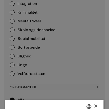
Integration
Kriminalitet
Mental trivsel
Skole og uddannelse
Social mobilitet
Sort arbejde
Ulighed
Unge
Velfærdsstaten
VELFÆRDSEMNER
add
Alle
×
Arbejdsmarked og beskæftigelse