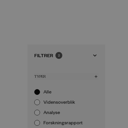
expand_more
FILTRER
2
TYPER
add
Alle
Vidensoverblik
Analyse
Forskningsrapport