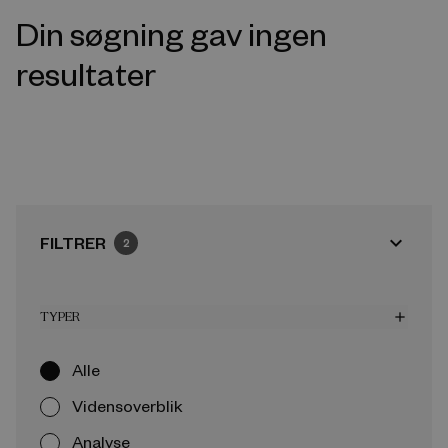
Din søgning gav ingen
resultater
expand_more
FILTRER
2
TYPER
add
Alle
Vidensoverblik
Analyse