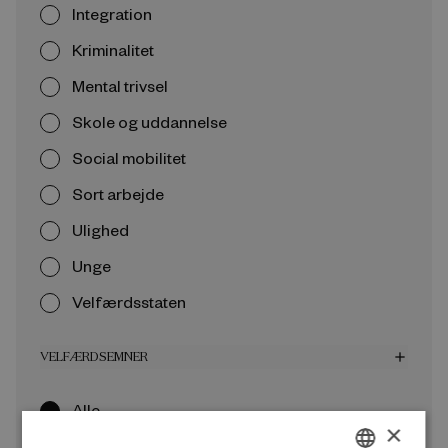
Integration
Kriminalitet
Mental trivsel
Skole og uddannelse
Social mobilitet
Sort arbejde
Ulighed
Unge
Velfærdsstaten
VELFÆRDSEMNER
add
Alle
×
Arbejdsmarked og beskæftigelse