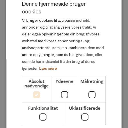
Denne hjemmeside bruger
Familie og sociale forhold
cookies
DANISH
Produktivitet og velstand
Vi bruger cookies til at tilpasse indhold,
ENGLISH
annoncer og til at analysere vores trafik. Vi
Skole og uddannelse
deler også oplysninger om din brug af vores
Sundhed og trivsel
websted med vores annoncerings- og
analysepartnere, som kan kombinere dem med
andre oplysninger, som du har givet dem, eller
UDGIVELSESÅR
add
som de har indsamlet fra din brug af deres
tjenester.
Læs mere
Alle
Absolut
Ydeevne
Målretning
2026
nødvendige
2025
2024
Funktionalitet
Uklassificerede
2023
2022