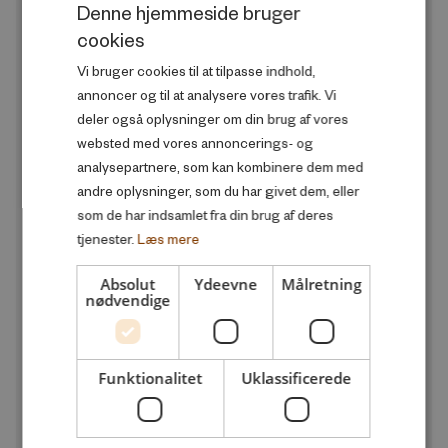
Denne hjemmeside bruger
Familie og sociale forhold
cookies
DANISH
Produktivitet og velstand
Vi bruger cookies til at tilpasse indhold,
ENGLISH
annoncer og til at analysere vores trafik. Vi
Skole og uddannelse
deler også oplysninger om din brug af vores
Sundhed og trivsel
websted med vores annoncerings- og
analysepartnere, som kan kombinere dem med
andre oplysninger, som du har givet dem, eller
UDGIVELSESÅR
add
som de har indsamlet fra din brug af deres
tjenester.
Læs mere
Alle
Absolut
Ydeevne
Målretning
2026
nødvendige
2025
2024
Funktionalitet
Uklassificerede
2023
2022