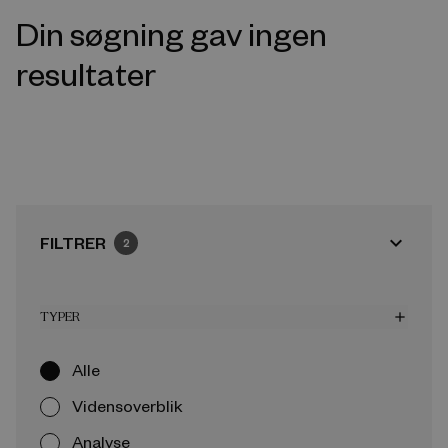
Din søgning gav ingen
resultater
expand_more
FILTRER
2
TYPER
add
Alle
Vidensoverblik
Analyse