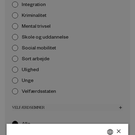
Integration
Kriminalitet
Mental trivsel
Skole og uddannelse
Social mobilitet
Sort arbejde
Ulighed
Unge
Velfærdsstaten
VELFÆRDSEMNER
add
Alle
×
Arbejdsmarked og beskæftigelse