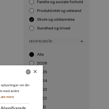
Familie og sociale forhold
Produktivitet og velstand
Skole og uddannelse
Sundhed og trivsel
UDGIVELSESÅR
add
Alle
2026
×
2025
2024
DANISH
så oplysninger om din
2023
em med andre
ENGLISH
Læs mere
2022
2021
Uklassificerede