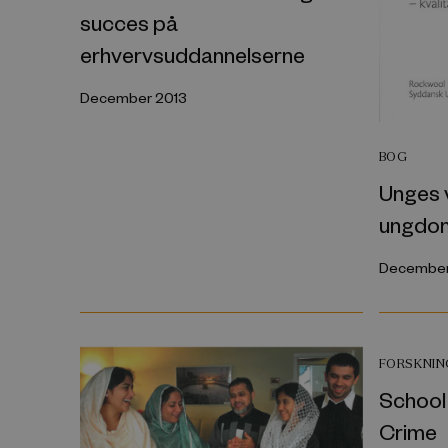
succes på
erhvervsuddannelserne
December 2013
BOG
Unges v
ungdom
December
FORSKNI
School
Crime