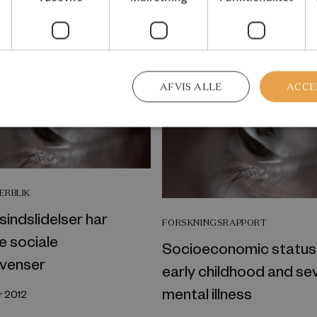
AFVIS ALLE
ACCE
ERBLIK
indslidelser har
FORSKNINGSRAPPORT
e sociale
Socioeconomic status 
venser
early childhood and se
mental illness
 2012