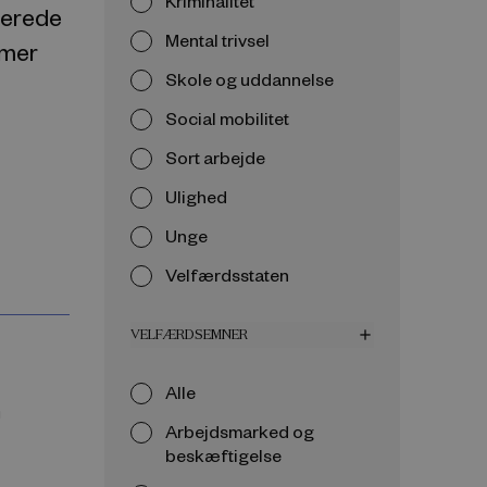
Kriminalitet
terede
Mental trivsel
mmer
Skole og uddannelse
Social mobilitet
Sort arbejde
Ulighed
Unge
Velfærdsstaten
VELFÆRDSEMNER
add
Alle
n
Arbejdsmarked og
beskæftigelse