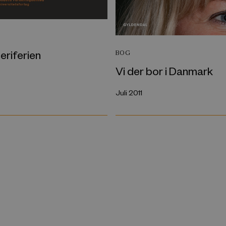
 periferien
BOG
Vi der bor i Danmark
Juli 2011