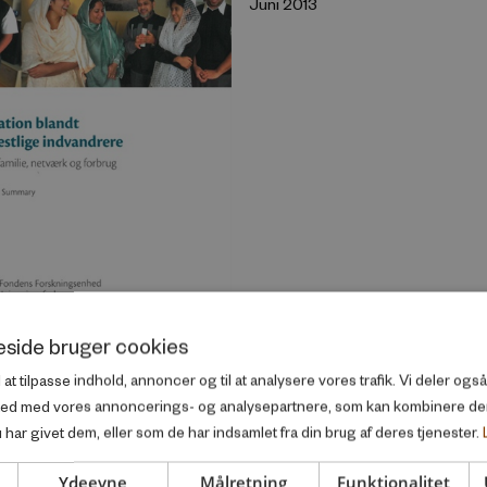
Juni 2013
side bruger cookies
l at tilpasse indhold, annoncer og til at analysere vores trafik. Vi deler og
tion blandt ikke-
ted med vores annoncerings- og analysepartnere, som kan kombinere d
e indvandrere
har givet dem, eller som de har indsamlet fra din brug af deres tjenester.
Ydeevne
Målretning
Funktionalitet