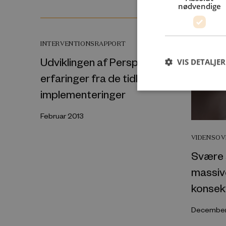
nødvendige
INTERVENTIONSRAPPORT
Udviklingen af Perspekt og
VIS DETALJER
erfaringer fra de tidligere
implementeringer
Februar 2013
VIDENSOV
Svære s
massiv
konsek
December