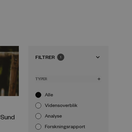
expand_more
FILTRER
1
TYPER
add
Alle
Vidensoverblik
f Sund
Analyse
Forskningsrapport