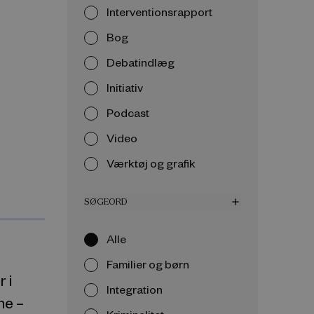
Interventionsrapport
Bog
Debatindlæg
Initiativ
Podcast
Video
Værktøj og grafik
SØGEORD
add
Alle
Familier og børn
 i
Integration
ne –