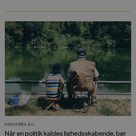
DEBATINDLÆG
Når en politik kaldes lighedsskabende, bør