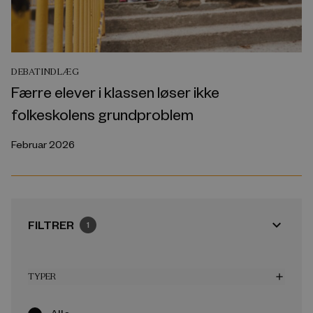
DEBATINDLÆG
Færre elever i klassen løser ikke
folkeskolens grundproblem
Februar 2026
expand_more
FILTRER
1
TYPER
add