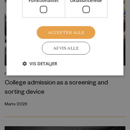
Funktionalitet
Uklassificerede
ACCEPTER ALLE
AFVIS ALLE
VIS DETALJER
FORSKNINGSRAPPORT
College admission as a screening and
sorting device
Marts 2026