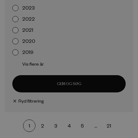
2023
2022
2021
2020
2019
Vis flere år
GEM OG SØG
Ryd filtrering
close
1
2
3
4
5
...
21