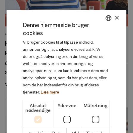
×
Denne hjemmeside bruger
cookies
DANISH
VIDENSOVERBLIK
Kvote 1- og kvote 2-studerende på vippen
Vi bruger cookies til at tilpasse indhold,
ENGLISH
annoncer og til at analysere vores trafik. Vi
klarer sig lige så godt på studiet – men et
deler også oplysninger om din brug af vores
afslag har større konsekvenser for kvote 2-
websted med vores annoncerings- og
ansøgere
analysepartnere, som kan kombinere dem med
andre oplysninger, som du har givet dem, eller
Marts 2026
som de har indsamlet fra din brug af deres
tjenester.
Læs mere
Absolut
Ydeevne
Målretning
nødvendige