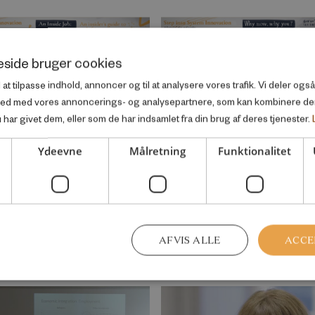
side bruger cookies
l at tilpasse indhold, annoncer og til at analysere vores trafik. Vi deler og
ted med vores annoncerings- og analysepartnere, som kan kombinere d
har givet dem, eller som de har indsamlet fra din brug af deres tjenester.
Ydeevne
Målretning
Funktionalitet
VIDEO
der’s guide to shifting
System Innovation: Wh
em
why you?
 2020
November 2020
AFVIS ALLE
ACCE