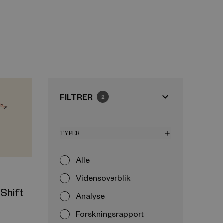
expand_more
FILTRER
2
TYPER
add
Alle
Vidensoverblik
Shift
Analyse
Forskningsrapport