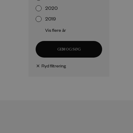
2020
2019
Vis flere år
GEM OG SØG
Ryd filtrering
close