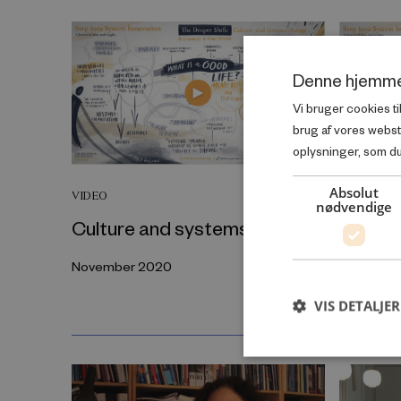
Denne hjemme
Vi bruger cookies ti
brug af vores webs
oplysninger, som du 
Absolut
VIDEO
VIDEO
nødvendige
Culture and systems change
An insi
a syst
November 2020
November
VIS DETALJER