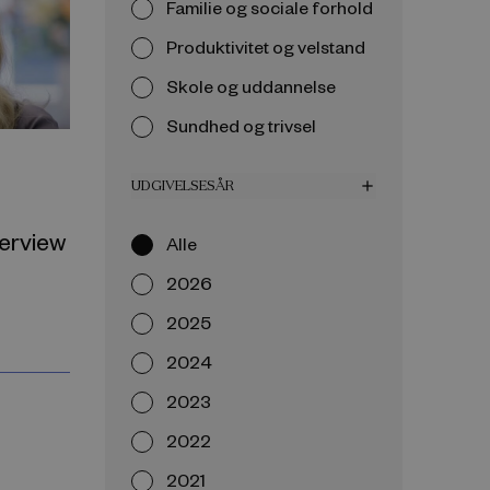
Familie og sociale forhold
Produktivitet og velstand
Skole og uddannelse
Sundhed og trivsel
UDGIVELSESÅR
add
terview
Alle
2026
2025
2024
2023
2022
2021