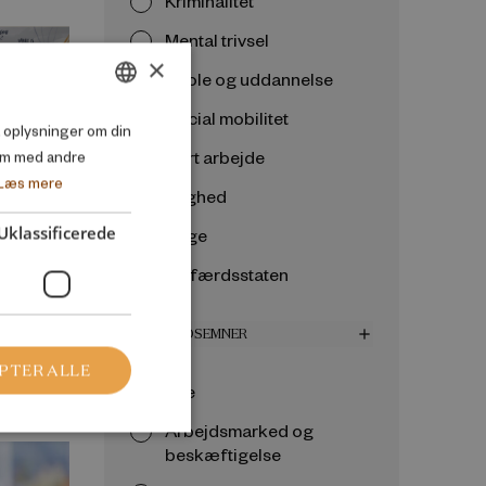
Kriminalitet
Mental trivsel
×
Skole og uddannelse
Social mobilitet
DANISH
så oplysninger om din
Sort arbejde
em med andre
ENGLISH
Læs mere
Ulighed
Uklassificerede
Unge
y now,
Velfærdsstaten
VELFÆRDSEMNER
add
PTER ALLE
Alle
Arbejdsmarked og
beskæftigelse