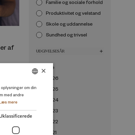
Familie og sociale forhold
Produktivitet og velstand
Skole og uddannelse
Sundhed og trivsel
er af
UDGIVELSESÅR
add
Alle
×
2026
DANISH
så oplysninger om din
2025
em med andre
ENGLISH
2024
Læs mere
2023
Uklassificerede
2022
2021