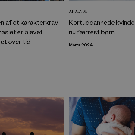
ANALYSE
n af et karakterkrav
Kortuddannede kvinder
nasiet er blevet
nu færrest børn
et over tid
Marts 2024