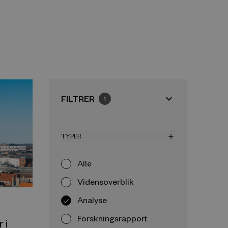
expand_more
FILTRER
1
TYPER
add
Alle
Vidensoverblik
Analyse
Forskningsrapport
 i