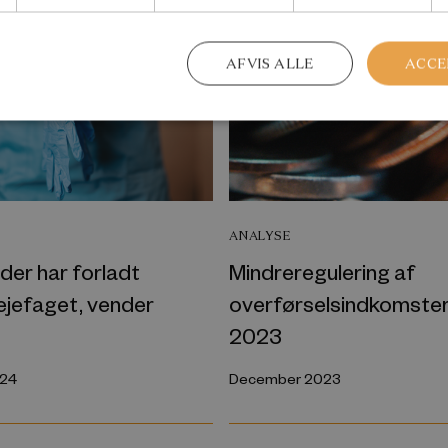
AFVIS ALLE
ACCE
ANALYSE
 der har forladt
Mindreregulering af
ejefaget, vender
overførselsindkomster
2023
024
December 2023