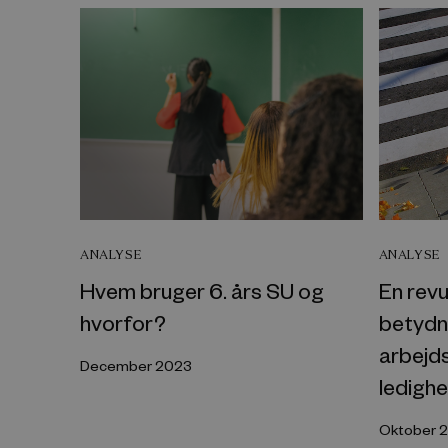
ANALYSE
ANALYSE
Hvem bruger 6. års SU og
En revu
hvorfor?
betydn
arbejd
December 2023
ledigh
Oktober 