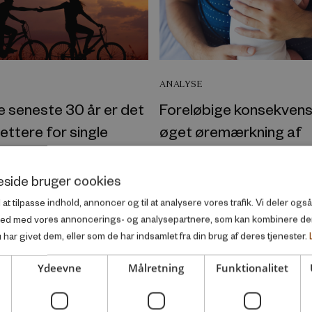
ANALYSE
 seneste 30 år er det
Foreløbige konsekvens
lettere for single
øget øremærkning af
 finde en partner i
barselsdagpenge
 Hovedstaden – for
side bruger cookies
Februar 2024
ne er det blevet
l at tilpasse indhold, annoncer og til at analysere vores trafik. Vi deler og
re
ted med vores annoncerings- og analysepartnere, som kan kombinere d
har givet dem, eller som de har indsamlet fra din brug af deres tjenester.
024
Ydeevne
Målretning
Funktionalitet