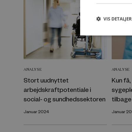
VIS DETALJER
ANALYSE
ANALYSE
Stort uudnyttet
Kun få,
arbejdskraftpotentiale i
sygepl
social- og sundhedssektoren
tilbage
Januar 2024
Januar 2