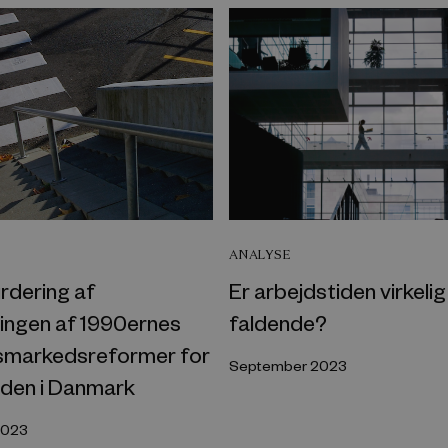
ANALYSE
rdering af
Er arbejdstiden virkelig
ingen af 1990ernes
faldende?
smarkedsreformer for
September 2023
eden i Danmark
2023